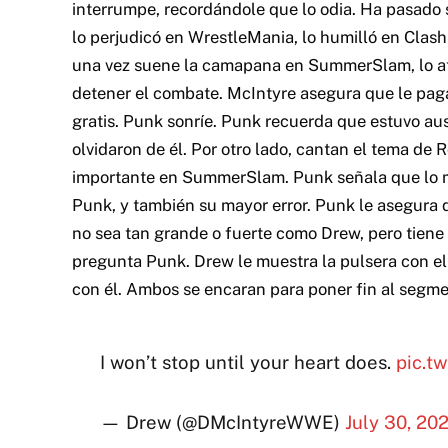
interrumpe, recordándole que lo odia. Ha pasado 
lo perjudicó en WrestleMania, lo humilló en Clash
una vez suene la camapana en SummerSlam, lo ata
detener el combate. McIntyre asegura que le pag
gratis. Punk sonríe. Punk recuerda que estuvo aus
olvidaron de él. Por otro lado, cantan el tema de
importante en SummerSlam. Punk señala que lo me
Punk, y también su mayor error. Punk le asegura q
no sea tan grande o fuerte como Drew, pero tiene 
pregunta Punk. Drew le muestra la pulsera con el
con él. Ambos se encaran para poner fin al segme
I won’t stop until your heart does.
pic.t
— Drew (@DMcIntyreWWE)
July 30, 20