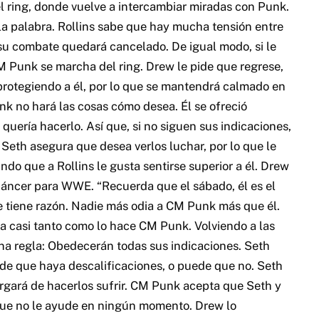
el ring, donde vuelve a intercambiar miradas con Punk.
 palabra. Rollins sabe que hay mucha tensión entre
 su combate quedará cancelado. De igual modo, si le
M Punk se marcha del ring. Drew le pide que regrese,
protegiendo a él, por lo que se mantendrá calmado en
nk no hará las cosas cómo desea. Él se ofreció
quería hacerlo. Así que, si no siguen sus indicaciones,
Seth asegura que desea verlos luchar, por lo que le
do que a Rollins le gusta sentirse superior a él. Drew
áncer para WWE. “Recuerda que el sábado, él es el
e tiene razón. Nadie más odia a CM Punk más que él.
ia casi tanto como lo hace CM Punk. Volviendo a las
una regla: Obedecerán todas sus indicaciones. Seth
ede que haya descalificaciones, o puede que no. Seth
rgará de hacerlos sufrir. CM Punk acepta que Seth y
 que no le ayude en ningún momento. Drew lo