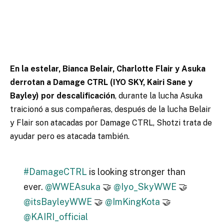
En la estelar, Bianca Belair, Charlotte Flair y Asuka
derrotan a Damage CTRL (IYO SKY, Kairi Sane y
Bayley) por descalificación
, durante la lucha Asuka
traicionó a sus compañeras, después de la lucha Belair
y Flair son atacadas por Damage CTRL, Shotzi trata de
ayudar pero es atacada también.
#DamageCTRL
is looking stronger than
ever.
@WWEAsuka
🤝
@Iyo_SkyWWE
🤝
@itsBayleyWWE
🤝
@ImKingKota
🤝
@KAIRI_official