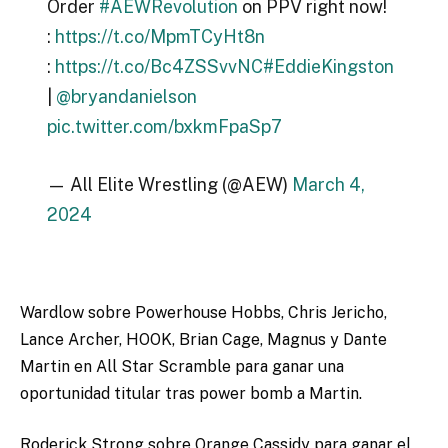
Order
#AEWRevolution
on PPV right now!
:
https://t.co/MpmTCyHt8n
:
https://t.co/Bc4ZSSvvNC
#EddieKingston
|
@bryandanielson
pic.twitter.com/bxkmFpaSp7
— All Elite Wrestling (@AEW)
March 4,
2024
Wardlow sobre Powerhouse Hobbs, Chris Jericho,
Lance Archer, HOOK, Brian Cage, Magnus y Dante
Martin en All Star Scramble para ganar una
oportunidad titular tras power bomb a Martin.
Roderick Strong sobre Orange Cassidy para ganar el