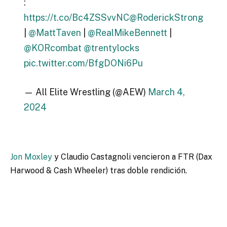
:
https://t.co/Bc4ZSSvvNC
@RoderickStrong
|
@MattTaven
|
@RealMikeBennett
|
@KORcombat
@trentylocks
pic.twitter.com/BfgDONi6Pu
— All Elite Wrestling (@AEW)
March 4,
2024
Jon Moxley
y Claudio Castagnoli vencieron a FTR (Dax
Harwood & Cash Wheeler) tras doble rendición.