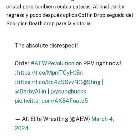
cristal pero también recibió patadas. Al final Darby
regresa y poco después aplica Coffin Drop seguido del
Scorpion Death drop para la victoria.
The absolute disrespect!
Order
#AEWRevolution
on PPV right now!
:
https://t.co/MpmTCyHt8n
:
https://t.co/Bc4ZSSvvNC
@Sting
|
@DarbyAllin
|
@youngbucks
pic.twitter.com/AX84Foate5
— All Elite Wrestling (@AEW)
March 4,
2024