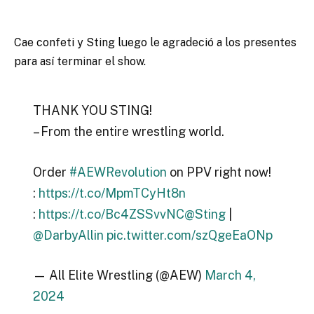
Cae confeti y Sting luego le agradeció a los presentes
para así terminar el show.
THANK YOU STING!
– From the entire wrestling world.
Order
#AEWRevolution
on PPV right now!
:
https://t.co/MpmTCyHt8n
:
https://t.co/Bc4ZSSvvNC
@Sting
|
@DarbyAllin
pic.twitter.com/szQgeEaONp
— All Elite Wrestling (@AEW)
March 4,
2024