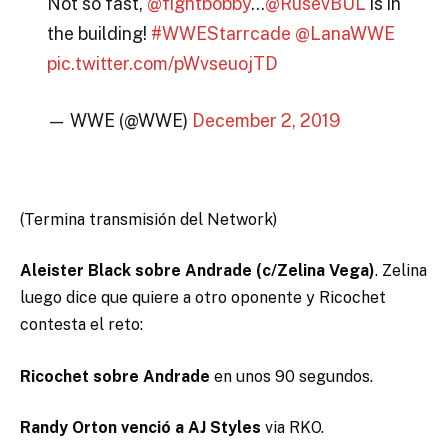
Not so fast,
@fightbobby
…
@RusevBUL
is in
the building!
#WWEStarrcade
@LanaWWE
pic.twitter.com/pWvseuojTD
— WWE (@WWE)
December 2, 2019
(Termina transmisión del Network)
Aleister Black sobre Andrade (c/Zelina Vega)
. Zelina
luego dice que quiere a otro oponente y Ricochet
contesta el reto:
Ricochet sobre Andrade
en unos 90 segundos.
Randy Orton venció a AJ Styles
via RKO.