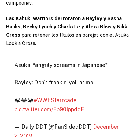
campeonas.
Las Kabuki Warriors derrotaron a Bayley y Sasha
Banks, Becky Lynch y Charlotte y Alexa Bliss y Nikki
Cross
para retener los títulos en parejas con el Asuka
Lock a Cross.
Asuka: *angrily screams in Japanese*
Bayley: Don't freakin' yell at me!
😂😂😂
#WWEStarrcade
pic.twitter.com/Fp90IppddF
— Daily DDT (@FanSidedDDT)
December
2, 2019