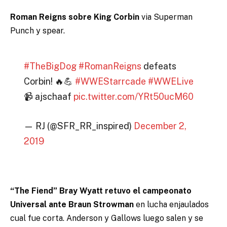
Roman Reigns sobre King Corbin
via Superman
Punch y spear.
#TheBigDog
#RomanReigns
defeats
Corbin! 🔥💪
#WWEStarrcade
#WWELive
📹 ajschaaf
pic.twitter.com/YRt50ucM60
— RJ (@SFR_RR_inspired)
December 2,
2019
“The Fiend” Bray Wyatt retuvo el campeonato
Universal ante Braun Strowman
en lucha enjaulados
cual fue corta. Anderson y Gallows luego salen y se