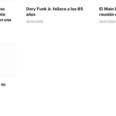
eso
Dory Funk Jr. fallece a los 85
El Main 
nte
años
reunión 
en una
08/04/2026
08/01/2026
 su