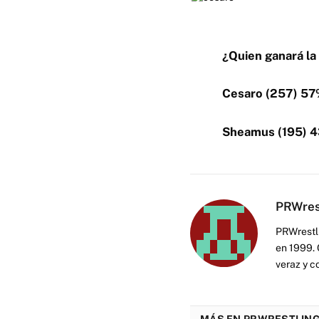
¿Quien ganará la
Cesaro (257) 5
Sheamus (195) 
PRWres
PRWrestli
en 1999. 
veraz y c
MÁS EN PRWRESTLING