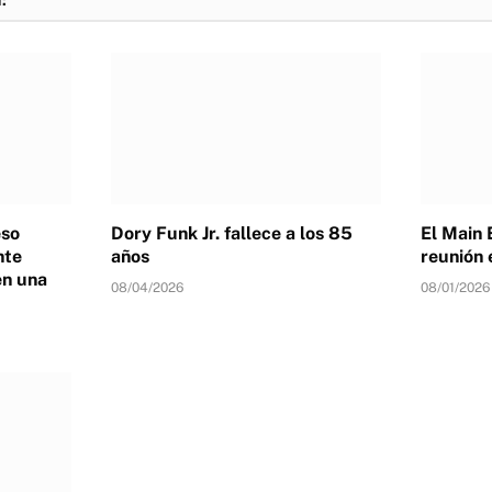
eso
Dory Funk Jr. fallece a los 85
El Main 
nte
años
reunión 
en una
08/04/2026
08/01/2026