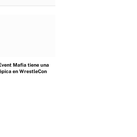
Event Mafia tiene una
épica en WrestleCon