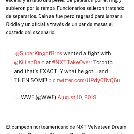
escena y estalló una pelea. Se pelearon por el ring y
subieron por la rampa. Funcionarios salieron tratando
de separarlos. Dain se fue pero regresó para lanzar a
Riddle y un oficial a través de un par de mesas al
costado del escenario.
.
@SuperKingofBros
wanted a fight with
@KillianDain
at
#NXTTakeOver
: Toronto,
and that’s EXACTLY what he got… and
THEN SOME!
pic.twitter.com/UPdy0BvQ6u
— WWE (@WWE)
August 10, 2019
El campeón norteamericano de NXT Velveteen Dream