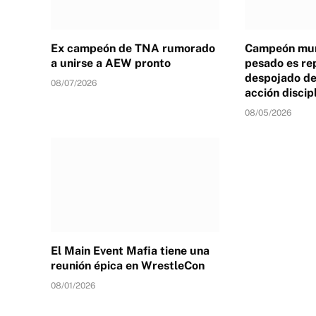
Ex campeón de TNA rumorado
Campeón mun
a unirse a AEW pronto
pesado es re
despojado de 
08/07/2026
acción discip
08/05/2026
El Main Event Mafia tiene una
reunión épica en WrestleCon
08/01/2026