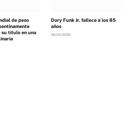
dial de peso
Dory Funk Jr. fallece a los 85
pentinamente
años
su título en una
08/04/2026
linaria