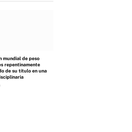
 mundial de peso
es repentinamente
o de su título en una
isciplinaria
6