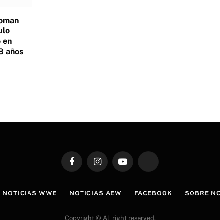
Roman
ulo
 en
8 años
Facebook
Instagram
YouTube
TikTok
NOTICIAS WWE
NOTICIAS AEW
FACEBOOK
SOBRE N
Copyright © All right reserved.