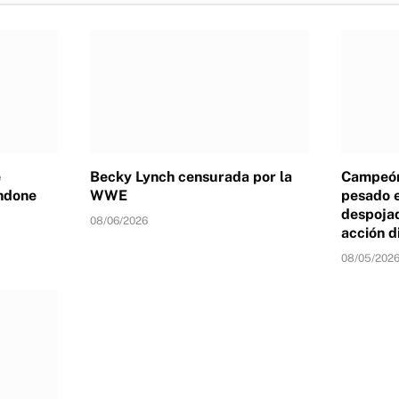
e
Becky Lynch censurada por la
Campeón
ndone
WWE
pesado 
despojad
08/06/2026
acción d
08/05/202