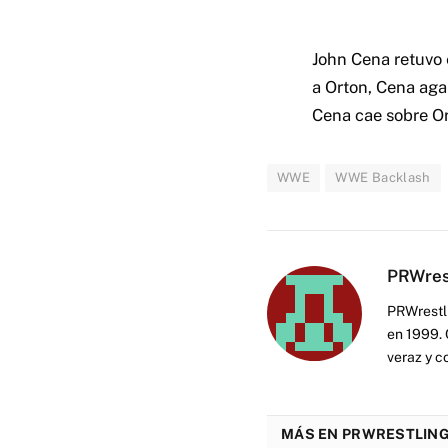
John Cena retuvo 
a Orton, Cena agar
Cena cae sobre Or
WWE
WWE Backlash
PRWres
PRWrestli
en 1999. 
veraz y c
MÁS EN PRWRESTLING