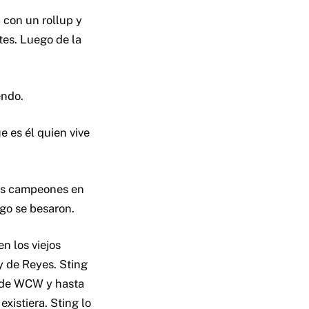
 con un rollup y
tes. Luego de la
endo.
e es él quien vive
os campeones en
ego se besaron.
n los viejos
y de Reyes. Sting
al de WCW y hasta
existiera. Sting lo