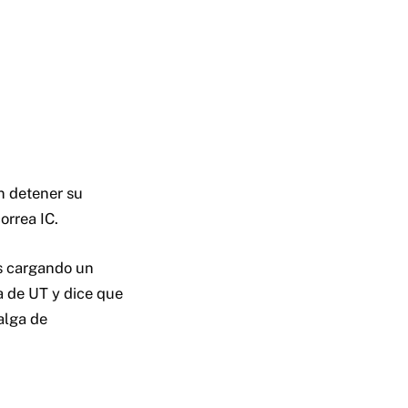
 detener su
orrea IC.
s cargando un
a de UT y dice que
alga de