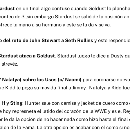
ardust
en un final algo confuso cuando Goldust lo plancha
 conteo de 3 ,sin embargo Stardust se salió de la posición an
frece la mano a su hermano y este se la da y se va.
o del reto de John Stewart a Seth Rollins
y este respondi
Stardust ataca a Goldust
. Stardust luego le dice a Dusty qu
 alrevéz.
/ Nalatya) sobre los Usos (c/ Naomi)
para coronarse nuev
ue Kidd le pega su movida final a Jimmy. Natalya y Kidd lu
e H y Sting
: Hunter sale con camisa y jacket de cuero como e
e hoy represneta el latido del corazón de la WWE y es el Re
ter le da la opción de no hacer nada como hizo hasta el fin
 Salon de la Fama. La otra opción es acabar con él como si no 