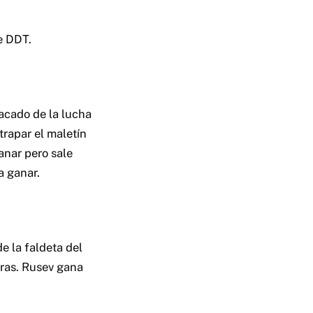
e DDT.
acado de la lucha
trapar el maletín
anar pero sale
a ganar.
e la faldeta del
eras. Rusev gana