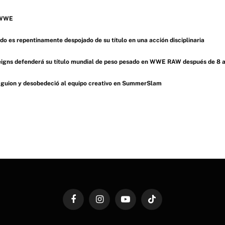
a WWE
 es repentinamente despojado de su título en una acción disciplinaria
eigns defenderá su título mundial de peso pesado en WWE RAW después de 8 
l guion y desobedeció al equipo creativo en SummerSlam
Facebook
Instagram
YouTube
TikTok