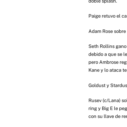
doble splash.
Paige retuvo el c
Adam Rose sobre 
Seth Rollins gano
debido a que se le
pero Ambrose regre
Kane y lo ataca t
Goldust y Stardus
Rusev (c/Lana) sob
ring y Big E le p
con su llave de re