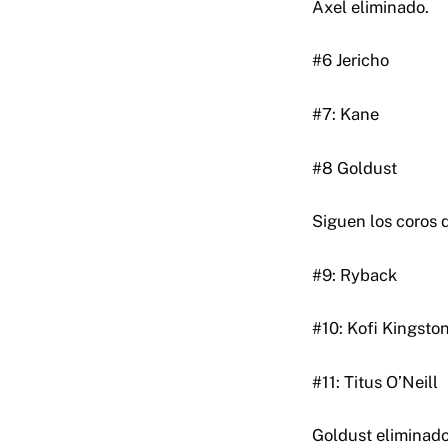
Axel eliminado.
#6 Jericho
#7: Kane
#8 Goldust
Siguen los coros d
#9: Ryback
#10: Kofi Kingsto
#11: Titus O’Neill
Goldust eliminado