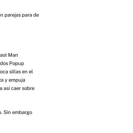
n parejas para de
Last Man
r dos Popup
ca sillas en el
nta y empuja
 así caer sobre
n. Sin embargo