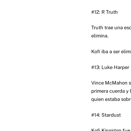
#12: R Truth
Truth trae una es
elimina.
Kofi iba a ser eli
#13: Luke Harper
Vince McMahon sal
primera cuerda y 
quien estaba sobr
#14: Stardust
Kofi Kingston fue