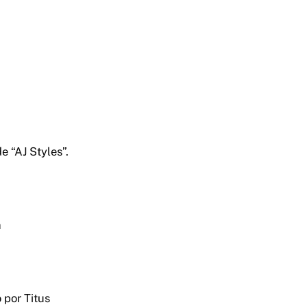
e “AJ Styles”.
n
 por Titus