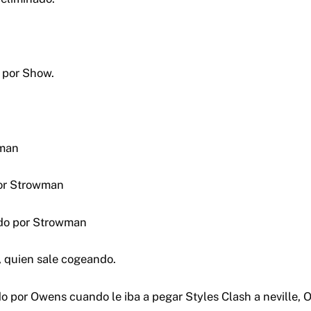
 por Show.
wman
or Strowman
do por Strowman
 quien sale cogeando.
do por Owens cuando le iba a pegar Styles Clash a neville,