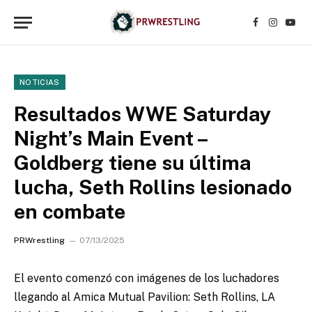
Facebook
Instagr
YouT
NOTICIAS
Resultados WWE Saturday
Night’s Main Event –
Goldberg tiene su última
lucha, Seth Rollins lesionado
en combate
PRWrestling
07/13/2025
El evento comenzó con imágenes de los luchadores
llegando al Amica Mutual Pavilion: Seth Rollins, LA