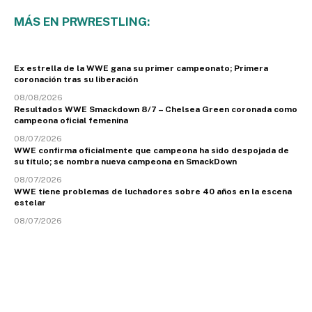
MÁS EN PRWRESTLING:
Ex estrella de la WWE gana su primer campeonato; Primera
coronación tras su liberación
08/08/2026
Resultados WWE Smackdown 8/7 – Chelsea Green coronada como
campeona oficial femenina
08/07/2026
WWE confirma oficialmente que campeona ha sido despojada de
su título; se nombra nueva campeona en SmackDown
08/07/2026
WWE tiene problemas de luchadores sobre 40 años en la escena
estelar
08/07/2026