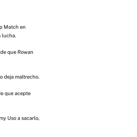
mp Match en
a lucha.
o de que Rowan
lo deja maltrecho.
 de que acepte
my Uso a sacarlo,