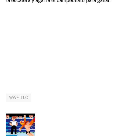
la escalera y agarra el campeonato para ganar.
WWE TLC