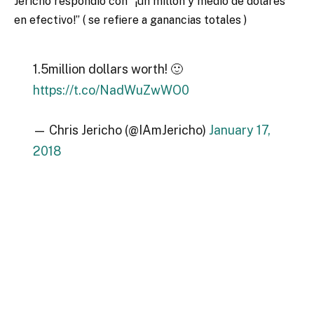
Jericho respondió con “¡un millón y medio de dólares
en efectivo!” ( se refiere a ganancias totales )
1.5million dollars worth! 🙂
https://t.co/NadWuZwWO0
— Chris Jericho (@IAmJericho)
January 17,
2018