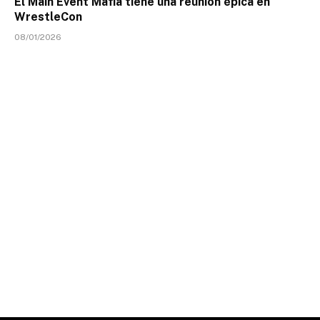
El Main Event Mafia tiene una reunión épica en
WrestleCon
08/01/2026