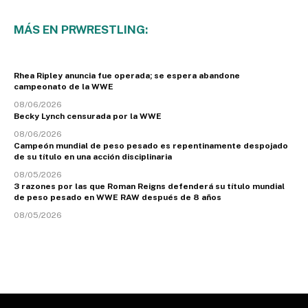
MÁS EN PRWRESTLING:
Rhea Ripley anuncia fue operada; se espera abandone
campeonato de la WWE
08/06/2026
Becky Lynch censurada por la WWE
08/06/2026
Campeón mundial de peso pesado es repentinamente despojado
de su título en una acción disciplinaria
08/05/2026
3 razones por las que Roman Reigns defenderá su título mundial
de peso pesado en WWE RAW después de 8 años
08/05/2026