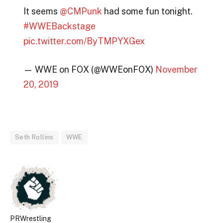
It seems
@CMPunk
had some fun tonight.
#WWEBackstage
pic.twitter.com/ByTMPYXGex
— WWE on FOX (@WWEonFOX)
November
20, 2019
Seth Rollins
WWE
PRWrestling