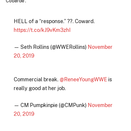
Cobarde”.
HELL of a “response.” ??. Coward.
https://t.co/kJ9vKm3zhI
— Seth Rollins (@WWERollins)
November
20, 2019
Commercial break.
@ReneeYoungWWE
is
really good at her job.
— CM Pumpkinpie (@CMPunk)
November
20, 2019