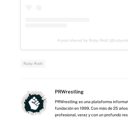
A post shared by Ruby Riott (@rubyrio
Ruby Riott
PRWrestling
PRWrestling es una plataforma informati
fundación en 1999. Con más de 25 años 
profesional, veraz y con un profundo resp