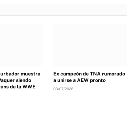
turbador muestra
Ex campeón de TNA rumorado
Vaquer siendo
a unirse a AEW pronto
fans de la WWE
08/07/2026