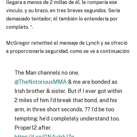
llegara a menos de 2 millas de él, le rompería ese
vínculo, y su brazo, en tres breves segundos. Sería
demasiado tentador; él también lo entendería por
completo. “.
McGregor retwitteó el mensaje de Lynch y se ofreció
a proporcionarle seguridad, como se ve a continuación:
The Man channels no one.
@TheNotoriousMMA
& me are bonded as
Irish brother & sister. But if I ever got within
2 miles of him I’d break that bond, and his
arm, in three short seconds. ?? I’d be too
tempting; he’d completely understand too.
Proper12 after.
https://t.co/GNAytrkJ7n