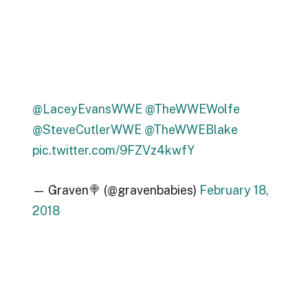
@LaceyEvansWWE
@TheWWEWolfe
@SteveCutlerWWE
@TheWWEBlake
pic.twitter.com/9FZVz4kwfY
— Graven🍭 (@gravenbabies)
February 18,
2018