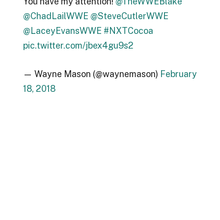
You have my attention!
@TheWWEBlake
@ChadLailWWE
@SteveCutlerWWE
@LaceyEvansWWE
#NXTCocoa
pic.twitter.com/jbex4gu9s2
— Wayne Mason (@waynemason)
February
18, 2018