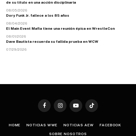
de su título en una acción disciplinaria
08/05/2026
Dory Funk Jr. fallece a los 85 años
08/04/2026
El Main Event Mafia tiene una reunión épica en WrestleCon
08/01/2026
Dave Bautista recuerda su fallida prueba en WCW
07/29/2026
Facebook
Instagram
YouTube
TikTok
HOME
NOTICIAS WWE
NOTICIAS AEW
FACEBOOK
SOBRE NOSOTROS