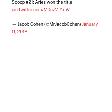
Scoop #21: Aries won the title
pic.twitter.com/M0czVJYxbV
— Jacob Cohen (@MrJacobCohen)
January
11, 2018