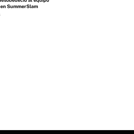
desobedeció al equipo
o en SummerSlam
6