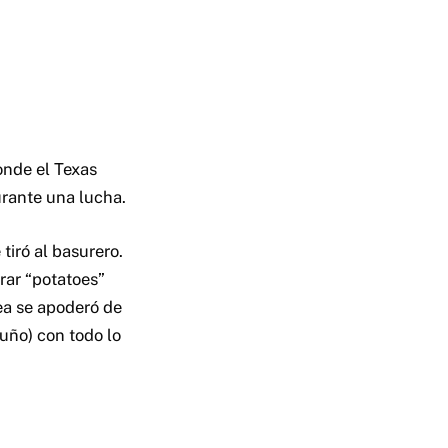
onde el Texas
urante una lucha.
iró al basurero.
rar “potatoes”
ea se apoderó de
puño) con todo lo