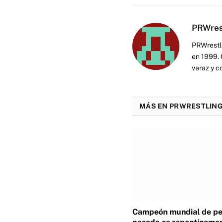
PRWres
PRWrestli
en 1999. 
veraz y c
MÁS EN PRWRESTLING
Campeón mundial de p