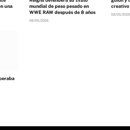
nte
Reigns defenderá su título
guion y 
en una
mundial de peso pesado en
creativ
WWE RAW después de 8 años
08/05/202
08/05/2026
speraba