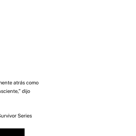
emente atrás como
sciente,” dijo
urvivor Series