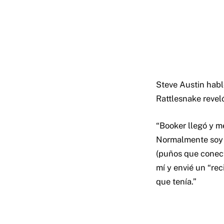
Steve Austin habl
Rattlesnake revel
“Booker llegó y m
Normalmente soy m
(puños que conect
mí y envié un “rec
que tenía.”