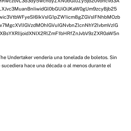
HRwczovL3d3dy5wcndyZXN0bGluZy5jb20vbncvd3A
XJvc3MuanBnIiwidGl0bGUiOiJKaW0gUm9zcyBjb25
wic3VtbWFyeSI6IkVsIG1pZW1icm8gZGVsIFNhbMOzb
w7MgcXVlIGVzdMOhIGVuIGNvbnZlcnNhY2lvbmVzIG
XBsYXRlIjoidXNlX2RlZmF1bHRfZnJvbV9zZXR0aW5n
 The Undertaker vendería una tonelada de boletos. Sin
 sucediera hace una década o al menos durante el