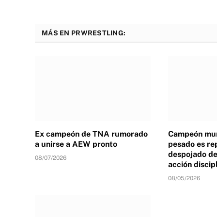
MÁS EN PRWRESTLING:
Ex campeón de TNA rumorado
Campeón mun
a unirse a AEW pronto
pesado es re
despojado de 
08/07/2026
acción discip
08/05/2026