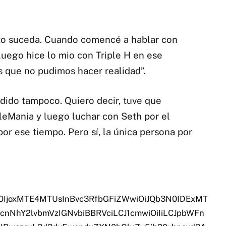
to suceda. Cuando comencé a hablar con
luego hice lo mio con Triple H en ese
 que no pudimos hacer realidad”.
dido tampoco. Quiero decir, tuve que
tleMania y luego luchar con Seth por el
por ese tiempo. Pero sí, la única persona por
N0IjoxMTE4MTUsInBvc3RfbGFiZWwiOiJQb3N0IDExMT
nNhY2lvbmVzIGNvbiBBRVciLCJ1cmwiOiIiLCJpbWFn