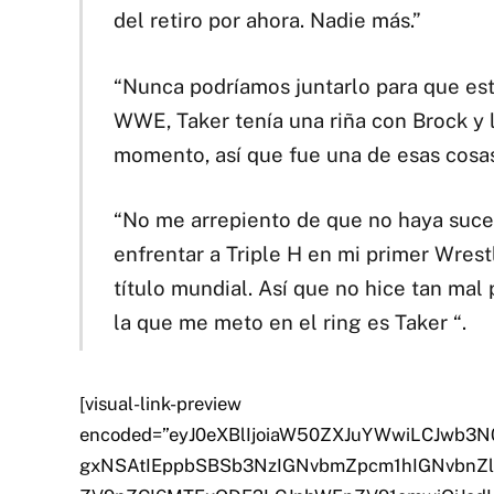
del retiro por ahora. Nadie más.”
“Nunca podríamos juntarlo para que es
WWE, Taker tenía una riña con Brock y 
momento, así que fue una de esas cosas
“No me arrepiento de que no haya suce
enfrentar a Triple H en mi primer Wres
título mundial. Así que no hice tan mal 
la que me meto en el ring es Taker “.
[visual-link-preview
encoded=”eyJ0eXBlIjoiaW50ZXJuYWwiLCJwb3
gxNSAtIEppbSBSb3NzIGNvbmZpcm1hIGNvbnZlc