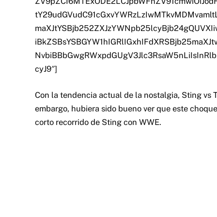
ZV9pZCI6MTExODE2LCJpbWFnZV91cmwiOiJod
tY29udGVudC91cGxvYWRzLzIwMTkvMDMvamltL
maXJtYSBjb252ZXJzYWNpb25lcyBjb24gQUVXIi
iBkZSBsYSBGYW1hIGRlIGxhIFdXRSBjb25maXJt
NvbiBBbGwgRWxpdGUgV3Jlc3RsaW5nLiIsInRlb
cyJ9″]
Con la tendencia actual de la nostalgia, Sting vs
embargo, hubiera sido bueno ver que este choque
corto recorrido de Sting con WWE.