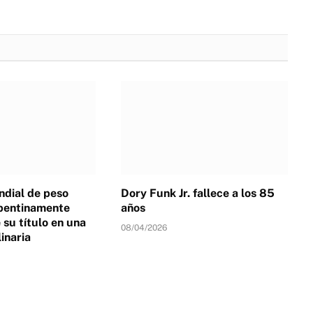
dial de peso
Dory Funk Jr. fallece a los 85
pentinamente
años
su título en una
08/04/2026
linaria