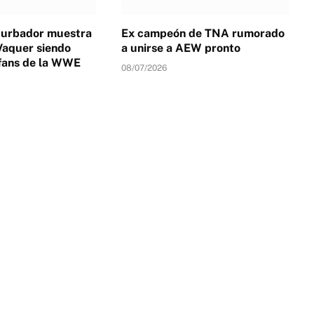
turbador muestra
Ex campeón de TNA rumorado
Vaquer siendo
a unirse a AEW pronto
fans de la WWE
08/07/2026