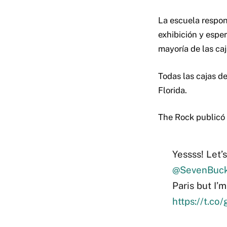
La escuela respon
exhibición y espe
mayoría de las ca
Todas las cajas d
Florida.
The Rock publicó l
Yessss! Let’
@SevenBuck
Paris but I’m
https://t.