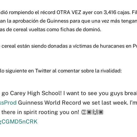
dió rompiendo el récord OTRA VEZ ayer con 3,416 cajas. F
ran la aprobación de Guinness para que una vez más tengan e
jas de cereal vueltas como fichas de dominó.
e cereal están siendo donadas a víctimas de huracanes en P
o siguiente en Twitter al comentar sobre la rivalidad:
s go Carey High School! I want to see you guys brea
sProd
Guinness World Record we set last week. I’m
 there in spirit rooting you on! 👏🏾🙌🏾
co/gCGMD5nCRK