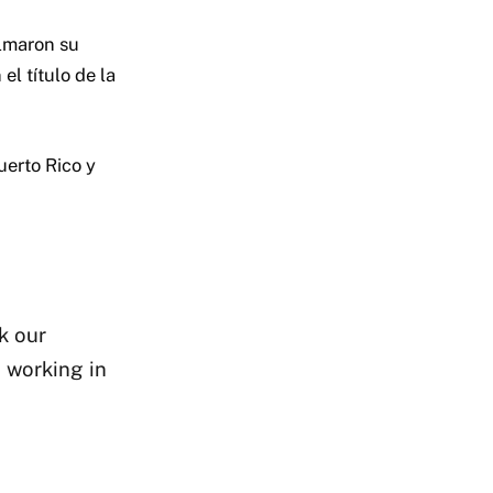
ilmaron su
l título de la
uerto Rico y
k our
 working in