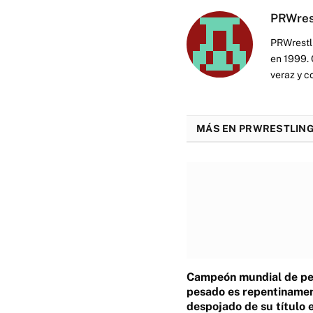
PRWres
PRWrestli
en 1999. 
veraz y c
MÁS EN PRWRESTLING
Campeón mundial de p
pesado es repentiname
despojado de su título 