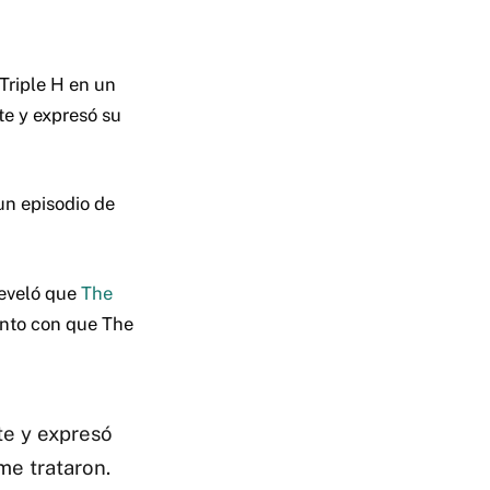
Triple H en un
te y expresó su
un episodio de
eveló que
The
ento con que The
e y expresó
me trataron.