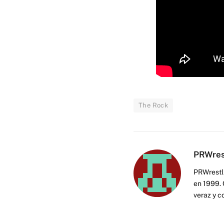
The Rock
PRWres
PRWrestli
en 1999. 
veraz y c