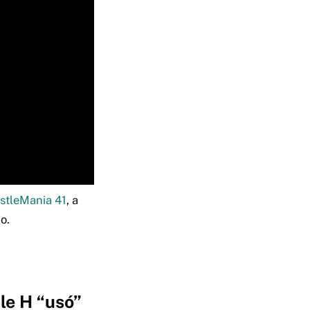
stleMania 41
, a
o.
le H “usó”