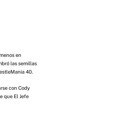
a menos en
mbró las semillas
estleMania 40.
iarse con Cody
je que El Jefe