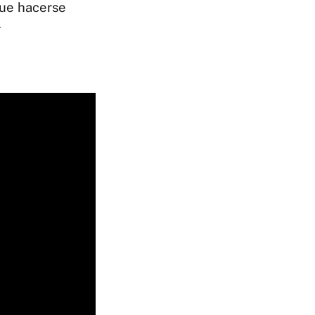
que hacerse
r