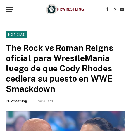
Facebook
Instagr
YouT
NOTICIAS
The Rock vs Roman Reigns
oficial para WrestleMania
luego de que Cody Rhodes
cediera su puesto en WWE
Smackdown
PRWrestling
02/02/2024