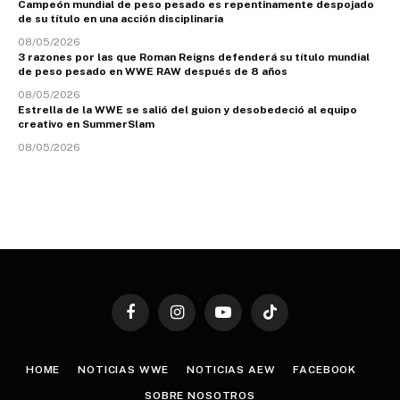
Campeón mundial de peso pesado es repentinamente despojado
de su título en una acción disciplinaria
08/05/2026
3 razones por las que Roman Reigns defenderá su título mundial
de peso pesado en WWE RAW después de 8 años
08/05/2026
Estrella de la WWE se salió del guion y desobedeció al equipo
creativo en SummerSlam
08/05/2026
Facebook
Instagram
YouTube
TikTok
HOME
NOTICIAS WWE
NOTICIAS AEW
FACEBOOK
SOBRE NOSOTROS