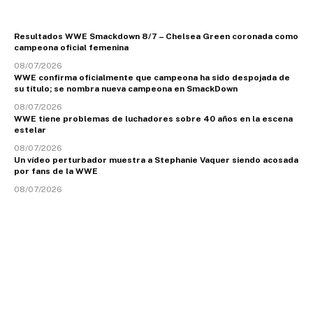
Resultados WWE Smackdown 8/7 – Chelsea Green coronada como
campeona oficial femenina
08/07/2026
WWE confirma oficialmente que campeona ha sido despojada de
su título; se nombra nueva campeona en SmackDown
08/07/2026
WWE tiene problemas de luchadores sobre 40 años en la escena
estelar
08/07/2026
Un vídeo perturbador muestra a Stephanie Vaquer siendo acosada
por fans de la WWE
08/07/2026