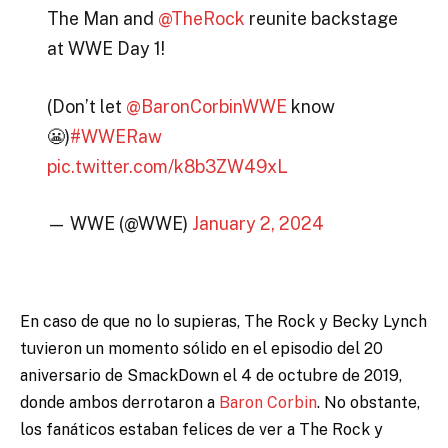
The Man and
@TheRock
reunite backstage
at WWE Day 1!
(Don’t let
@BaronCorbinWWE
know
😬)
#WWERaw
pic.twitter.com/k8b3ZW49xL
— WWE (@WWE)
January 2, 2024
En caso de que no lo supieras, The Rock y Becky Lynch
tuvieron un momento sólido en el episodio del 20
aniversario de SmackDown el 4 de octubre de 2019,
donde ambos derrotaron a
Baron Corbin
. No obstante,
los fanáticos estaban felices de ver a The Rock y