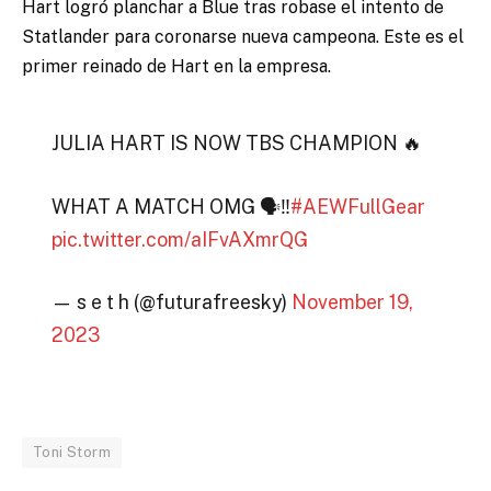
Hart logró planchar a Blue tras robase el intento de
Statlander para coronarse nueva campeona. Este es el
primer reinado de Hart en la empresa.
JULIA HART IS NOW TBS CHAMPION 🔥
WHAT A MATCH OMG 🗣️‼️
#AEWFullGear
pic.twitter.com/aIFvAXmrQG
— s e t h (@futurafreesky)
November 19,
2023
Toni Storm