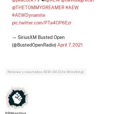
@THETOMMYDREAMER
#AEW
#AEWDynamite
pic.twitter.com/PTa4OP6Ezr
— SiriusXM Busted Open
(@BustedOpenRadio)
April 7, 2021
Noticias y resultados AEW (All Elite Wrestling)
PRWrestling