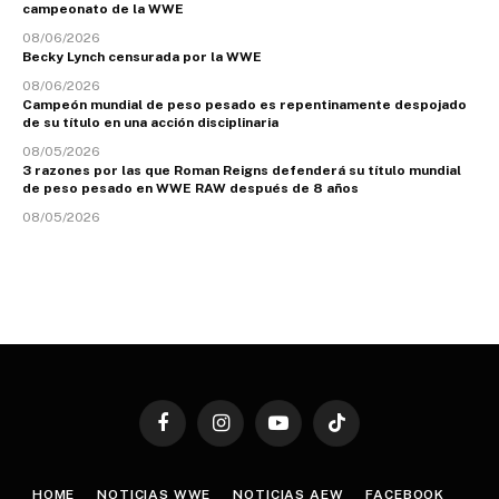
campeonato de la WWE
08/06/2026
Becky Lynch censurada por la WWE
08/06/2026
Campeón mundial de peso pesado es repentinamente despojado
de su título en una acción disciplinaria
08/05/2026
3 razones por las que Roman Reigns defenderá su título mundial
de peso pesado en WWE RAW después de 8 años
08/05/2026
Facebook
Instagram
YouTube
TikTok
HOME
NOTICIAS WWE
NOTICIAS AEW
FACEBOOK