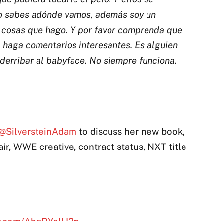
 no sabes adónde vamos, además soy un
s cosas que hago. Y por favor comprenda que
e haga comentarios interesantes. Es alguien
derribar al babyface. No siempre funciona.
@SilversteinAdam
to discuss her new book,
air, WWE creative, contract status, NXT title
er.com/AhqRYelH2p