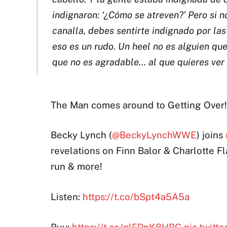
indignaron: ‘¿Cómo se atreven?’ Pero si
canalla, debes sentirte indignado por la
eso es un rudo. Un heel no es alguien qu
que no es agradable… al que quieres ver 
The Man comes around to Getting Over!
Becky Lynch (
@BeckyLynchWWE
) joins
revelations on Finn Balor & Charlotte Fl
run & more!
Listen:
https://t.co/bSpt4a5A5a
Buy:
https://t.co/plFPnK8HBC
pic.twitt