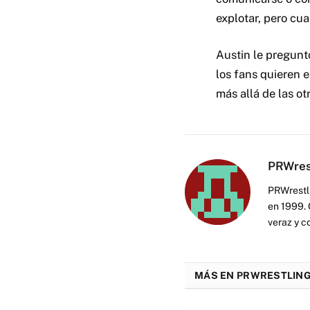
explotar, pero cu
Austin le preguntó
los fans quieren 
más allá de las ot
PRWres
PRWrestli
en 1999. 
veraz y c
MÁS EN PRWRESTLING