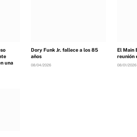
eso
Dory Funk Jr. fallece a los 85
El Main 
nte
años
reunión 
en una
08/04/2026
08/01/2026