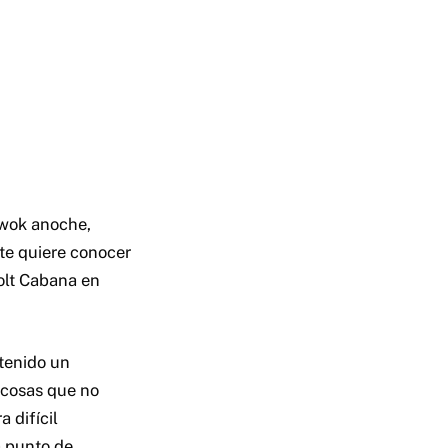
twok anoche,
nte quiere conocer
olt Cabana en
 tenido un
 cosas que no
 difícil
a punto de