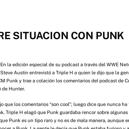
RE SITUACION CON PUNK
En la edición especial de su podcast a través del WWE Ne
Steve Austin entrevistó a Triple H a quien le dijo que la ge
CM Punk y trae a colación los comentarios del podcast de C
 de Hunter.
dijo que los comentarios “son cool”; luego dice que nunca ha
k. Triple H elagó que Punk guardaba rencor sobre algunas
que Punk es un tipo raro y no es de mala manera, aunque era
ocer a Punk. La gente le decía que Punk estaba furioso y 