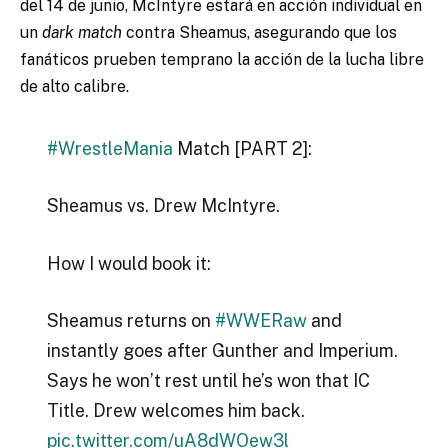
del 14 de junio, McIntyre estará en acción individual en
un
dark match
contra Sheamus, asegurando que los
fanáticos prueben temprano la acción de la lucha libre
de alto calibre.
#WrestleMania
Match [PART 2]:
Sheamus vs. Drew McIntyre.
How I would book it:
Sheamus returns on
#WWERaw
and
instantly goes after Gunther and Imperium.
Says he won’t rest until he’s won that IC
Title. Drew welcomes him back.
pic.twitter.com/uA8dWOew3l