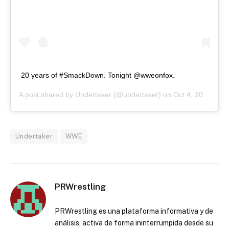
20 years of #SmackDown. Tonight @wweonfox.
A post shared by
Undertaker
(@undertaker) on
Oct 4, 2019 at 11:32am PDT
Undertaker
WWE
PRWrestling
PRWrestling es una plataforma informativa y de
análisis, activa de forma ininterrumpida desde su