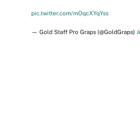
pic.twitter.com/mOqcXYqYss
— Gold Staff Pro Graps (@GoldGraps)
J