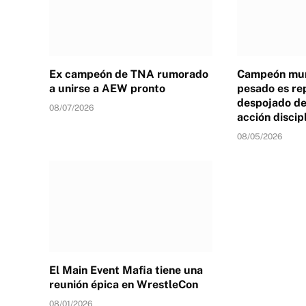
Ex campeón de TNA rumorado
Campeón mun
a unirse a AEW pronto
pesado es re
despojado de 
08/07/2026
acción discip
08/05/2026
El Main Event Mafia tiene una
reunión épica en WrestleCon
08/01/2026