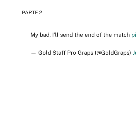
PARTE 2
My bad, I’ll send the end of the match
p
— Gold Staff Pro Graps (@GoldGraps)
J