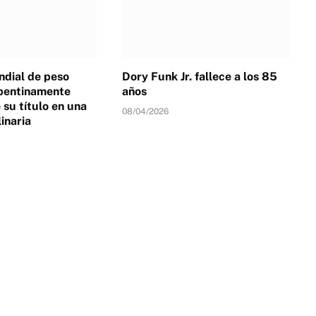
dial de peso
Dory Funk Jr. fallece a los 85
pentinamente
años
su título en una
08/04/2026
linaria