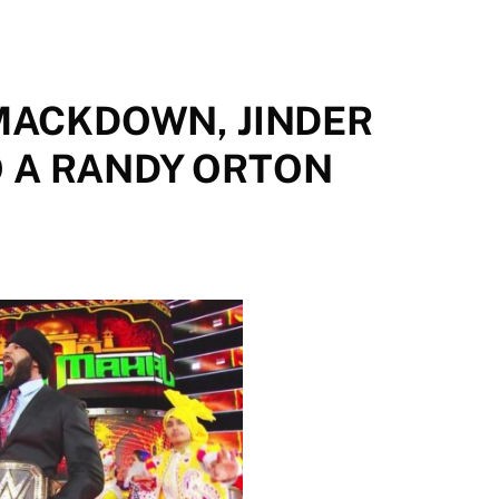
SMACKDOWN, JINDER
 A RANDY ORTON