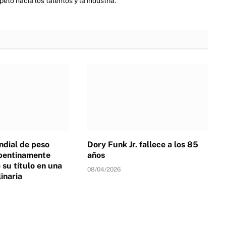
eto hacia los talentos y la industria.
dial de peso
Dory Funk Jr. fallece a los 85
pentinamente
años
su título en una
08/04/2026
linaria