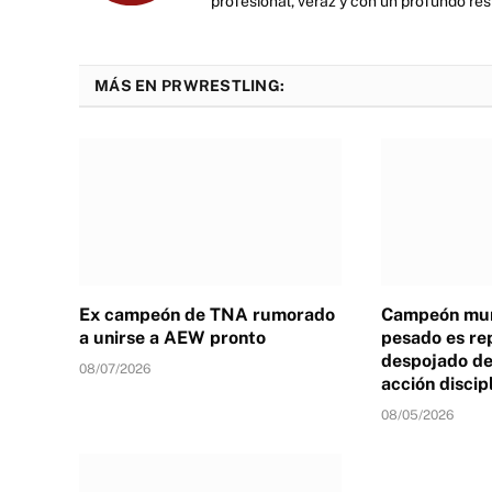
profesional, veraz y con un profundo resp
MÁS EN PRWRESTLING:
Ex campeón de TNA rumorado
Campeón mun
a unirse a AEW pronto
pesado es re
despojado de 
08/07/2026
acción discip
08/05/2026