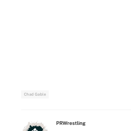
Chad Gable
PRWrestling