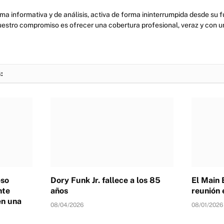
ma informativa y de análisis, activa de forma ininterrumpida desde su
uestro compromiso es ofrecer una cobertura profesional, veraz y con u
:
eso
Dory Funk Jr. fallece a los 85
El Main 
nte
años
reunión 
en una
08/04/2026
08/01/2026