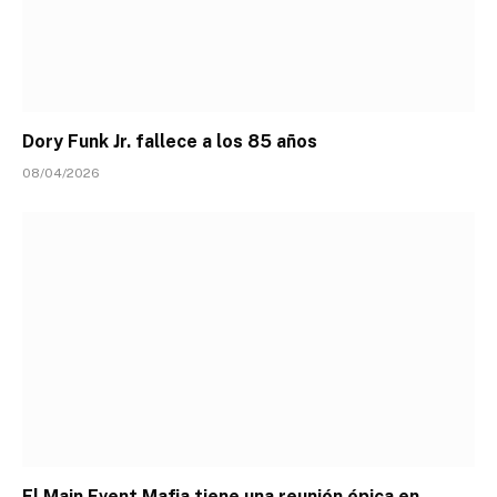
Dory Funk Jr. fallece a los 85 años
08/04/2026
El Main Event Mafia tiene una reunión épica en