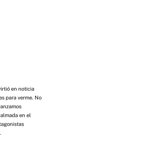
rtió en noticia
gas para verme. No
avanzamos
palmada en el
tagonistas
.