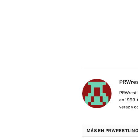
PRWres
PRWrestli
en 1999. 
veraz y c
MÁS EN PRWRESTLING