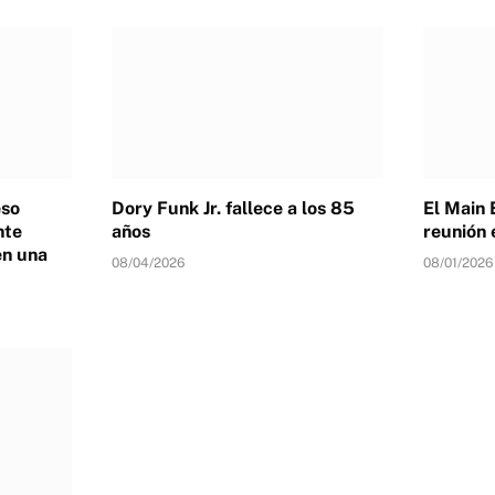
eso
Dory Funk Jr. fallece a los 85
El Main 
nte
años
reunión 
en una
08/04/2026
08/01/2026