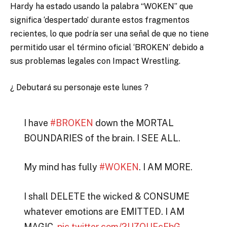
Hardy ha estado usando la palabra “WOKEN” que
significa ‘despertado’ durante estos fragmentos
recientes, lo que podría ser una señal de que no tiene
permitido usar el término oficial ‘BROKEN’ debido a
sus problemas legales con Impact Wrestling.
¿ Debutará su personaje este lunes ?
I have
#BROKEN
down the MORTAL
BOUNDARIES of the brain. I SEE ALL.
My mind has fully
#WOKEN
. I AM MORE.
I shall DELETE the wicked & CONSUME
whatever emotions are EMITTED. I AM
MAGIC.
pic.twitter.com/2UZOUFcFbG