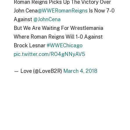
Roman Reigns Picks Up The Victory Over
John Cena
@WWERomanReigns
Is Now 7-0
Against
@JohnCena
But We Are Waiting For Wrestlemania
Where Roman Reigns Will 1-0 Against
Brock Lesnar
#WWEChicago
pic.twitter.com/RO4gNNyAV5
— Love (@LoveB2R)
March 4, 2018