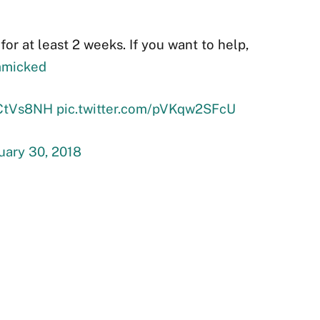
or at least 2 weeks. If you want to help,
mmicked
OCtVs8NH
pic.twitter.com/pVKqw2SFcU
uary 30, 2018