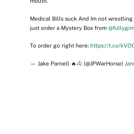
mouth.
Medical Bills suck And Im not wrestling f
just order a Mystery Box from
@fullygi
To order go right here:
https://t.co/kV
— Jake Parnell 🔥🐴 (@JPWarHorse)
Jan