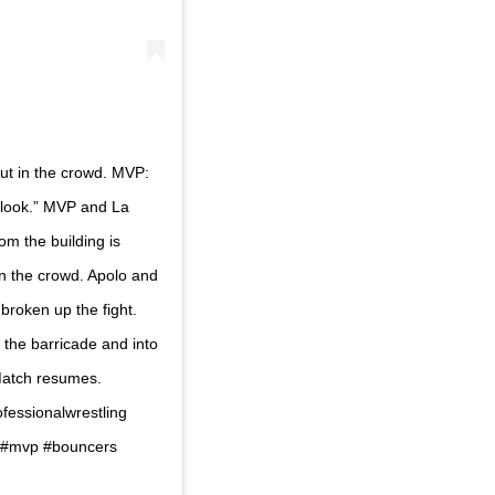
out in the crowd. MVP:
o look.” MVP and La
om the building is
in the crowd. Apolo and
broken up the fight.
the barricade and into
 Match resumes.
ofessionalwrestling
a #mvp #bouncers