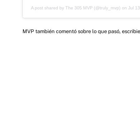
A post shared by
The 305 MVP
(@truly_mvp) on
Jul 1
MVP también comentó sobre lo que pasó, escribi