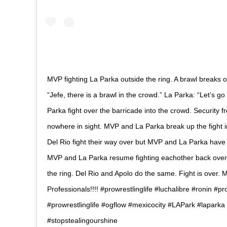
MVP fighting La Parka outside the ring. A brawl breaks 
“Jefe, there is a brawl in the crowd.” La Parka: “Let’s g
Parka fight over the barricade into the crowd. Security fr
nowhere in sight. MVP and La Parka break up the fight 
Del Rio fight their way over but MVP and La Parka have 
MVP and La Parka resume fighting eachother back over 
the ring. Del Rio and Apolo do the same. Fight is over.
Professionals!!!! #prowrestlinglife #luchalibre #ronin #pr
#prowrestlinglife #ogflow #mexicocity #LAPark #lapark
#stopstealingourshine