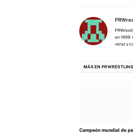
PRWres
PRWrestli
en 1999. 
veraz y c
MÁS EN PRWRESTLING
Campeón mundial de p