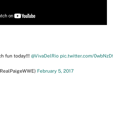
h fun today!!!
@VivaDelRio
pic.twitter.com/0wbNzD
@RealPaigeWWE)
February 5, 2017