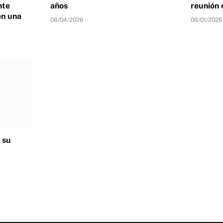
nte
años
reunión 
en una
08/04/2026
08/01/2026
 su