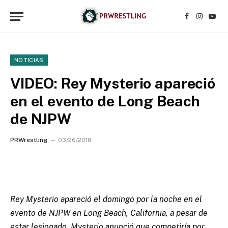
Facebook
Instagr
YouT
NOTICIAS
VIDEO: Rey Mysterio apareció
en el evento de Long Beach
de NJPW
PRWrestling
03/26/2018
Rey Mysterio apareció el domingo por la noche en el
evento de NJPW en Long Beach, California, a pesar de
estar lesionado. Mysterio anunció que competiría por