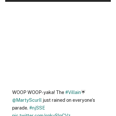
WOOP WOOP-yaka! The
#Villain
☔️
@MartyScurll
just rained on everyone’s
parade.
#njSSE
pic.twitter.com/spkvSlpCVz