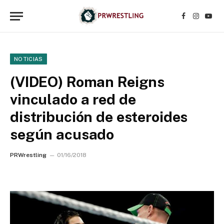
Facebook
Instagr
YouT
NOTICIAS
(VIDEO) Roman Reigns
vinculado a red de
distribución de esteroides
según acusado
PRWrestling
01/16/2018